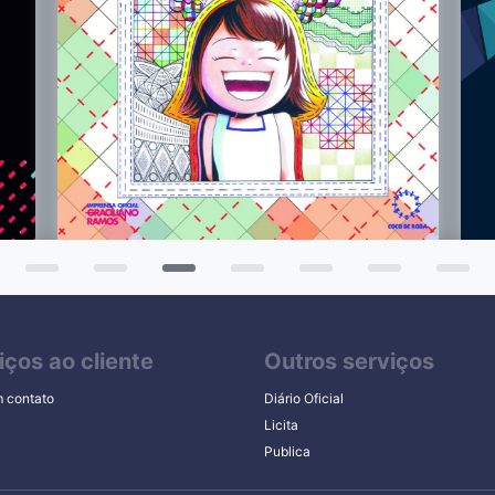
iços ao cliente
Outros serviços
m contato
Diário Oficial
Licita
Publica