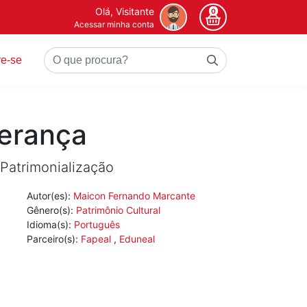
Olá, Visitante
0
Acessar minha conta
re-se
erança
Patrimonialização
Autor(es):
Maicon Fernando Marcante
Gênero(s):
Patrimônio Cultural
Idioma(s):
Português
Parceiro(s):
Fapeal
,
Eduneal