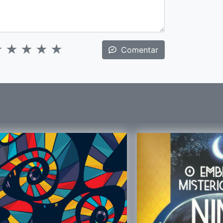
★
★
★
★
★
Comentar