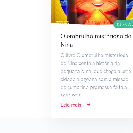
R$ 40,0
O embrulho misterioso de
Nina
O livro O embrulho misterioso
de Nina conta a história da
pequena Nina, que chega a uma
cidade alagoana com a missão
de cumprir a promessa feita a
seus pais.
Leia mais