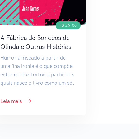
R$ 25,00
A Fábrica de Bonecos de
Olinda e Outras Histórias
Humor arriscado a partir de
uma fina ironia é o que compõe
estes contos tortos a partir dos
quais nasce o livro como um só.
Leia mais