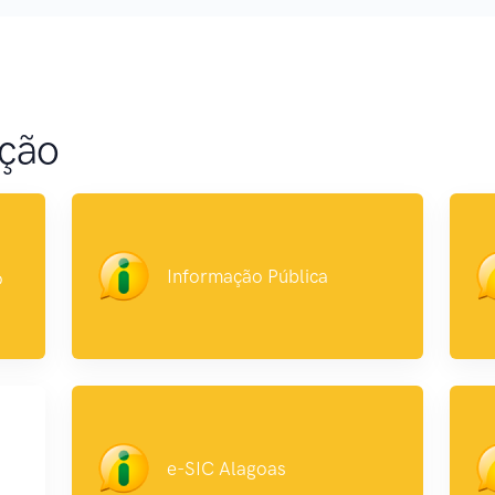
ação
Informação Pública
o
e-SIC Alagoas