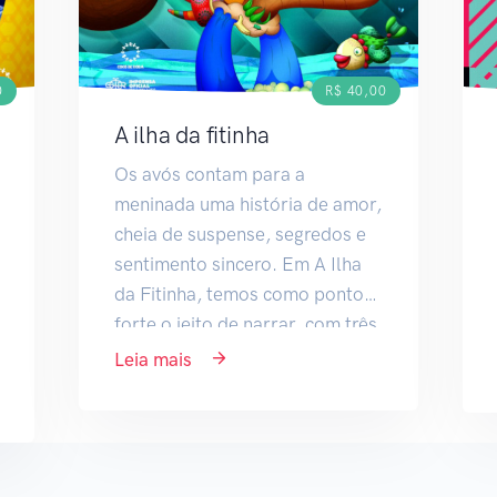
0
R$ 40,00
A ilha da fitinha
Os avós contam para a
meninada uma história de amor,
cheia de suspense, segredos e
sentimento sincero. Em A Ilha
da Fitinha, temos como ponto
forte o jeito de narrar, com três
vozes que...
Leia mais