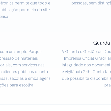
trônica permite que todo e
pessoas, sem distinç
publicação por meio do site
rensa.
Guarda
a com um amplo Parque
A Guarda e Gestão de Docu
mpressão de materiais
Imprensa Oficial Gracili
oriais, com serviços nas
integridade dos document
ra clientes públicos quanto
e vigilância 24h. Conta ta
isas, sacolas e embalagens
que possibilita disponibil
pções para escolha.
prá