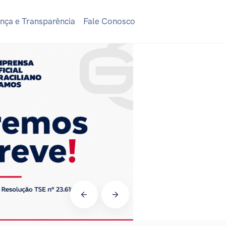
nça e Transparência
Fale Conosco
Página de 
temporar
indisponí
período el
CONTINUE LENDO